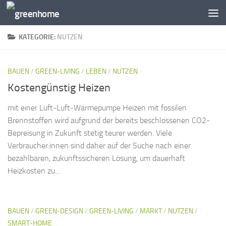
Zum Inhalt springen
KATEGORIE:
NUTZEN
BAUEN
/
GREEN-LIVING
/
LEBEN
/
NUTZEN
Kostengünstig Heizen
mit einer Luft-Luft-Wärmepumpe Heizen mit fossilen
Brennstoffen wird aufgrund der bereits beschlossenen CO2-
Bepreisung in Zukunft stetig teurer werden. Viele
Verbraucher:innen sind daher auf der Suche nach einer
bezahlbaren, zukunftssicheren Lösung, um dauerhaft
Heizkosten zu...
BAUEN
/
GREEN-DESIGN
/
GREEN-LIVING
/
MARKT
/
NUTZEN
/
SMART-HOME