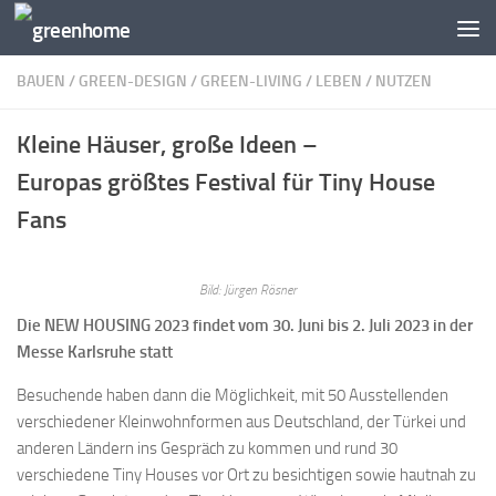
Zum Inhalt springen
BAUEN
/
GREEN-DESIGN
/
GREEN-LIVING
/
LEBEN
/
NUTZEN
Kleine Häuser, große Ideen –
Europas größtes Festival für Tiny House
Fans
Bild: Jürgen Rösner
Die NEW HOUSING 2023 findet vom 30. Juni bis 2. Juli 2023 in der
Messe Karlsruhe statt
Besuchende haben dann die Möglichkeit, mit 50 Ausstellenden
verschiedener Kleinwohnformen aus Deutschland, der Türkei und
anderen Ländern ins Gespräch zu kommen und rund 30
verschiedene Tiny Houses vor Ort zu besichtigen sowie hautnah zu