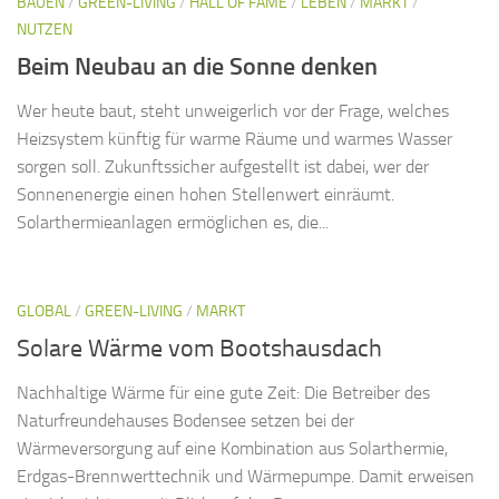
BAUEN
/
GREEN-LIVING
/
HALL OF FAME
/
LEBEN
/
MARKT
/
NUTZEN
Beim Neubau an die Sonne denken
Wer heute baut, steht unweigerlich vor der Frage, welches
Heizsystem künftig für warme Räume und warmes Wasser
sorgen soll. Zukunftssicher aufgestellt ist dabei, wer der
Sonnenenergie einen hohen Stellenwert einräumt.
Solarthermieanlagen ermöglichen es, die...
GLOBAL
/
GREEN-LIVING
/
MARKT
Solare Wärme vom Bootshausdach
Nachhaltige Wärme für eine gute Zeit: Die Betreiber des
Naturfreundehauses Bodensee setzen bei der
Wärmeversorgung auf eine Kombination aus Solarthermie,
Erdgas-Brennwerttechnik und Wärmepumpe. Damit erweisen