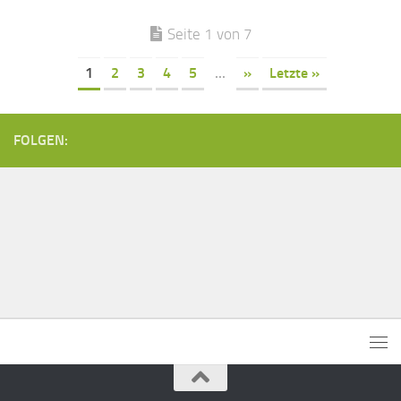
Seite 1 von 7
1
2
3
4
5
...
»
Letzte »
FOLGEN: