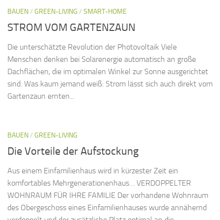
BAUEN
/
GREEN-LIVING
/
SMART-HOME
STROM VOM GARTENZAUN
Die unterschätzte Revolution der Photovoltaik Viele
Menschen denken bei Solarenergie automatisch an große
Dachflächen, die im optimalen Winkel zur Sonne ausgerichtet
sind. Was kaum jemand weiß: Strom lässt sich auch direkt vom
Gartenzaun ernten...
BAUEN
/
GREEN-LIVING
Die Vorteile der Aufstockung
Aus einem Einfamilienhaus wird in kürzester Zeit ein
komfortables Mehrgenerationenhaus… VERDOPPELTER
WOHNRAUM FÜR IHRE FAMILIE Der vorhandene Wohnraum
des Obergeschoss eines Einfamilienhauses wurde annähernd
verdoppelt und der zusätzliche Platz optimal an die