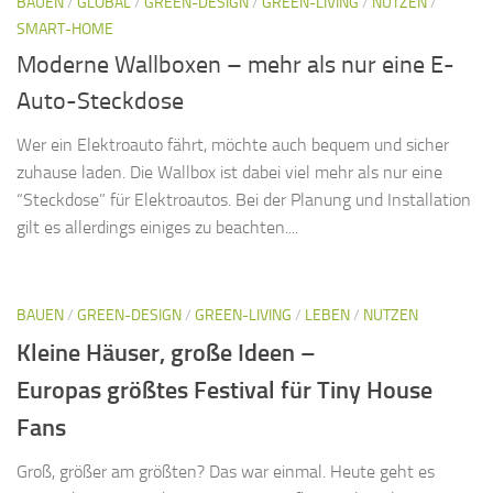
BAUEN
/
GLOBAL
/
GREEN-DESIGN
/
GREEN-LIVING
/
NUTZEN
/
SMART-HOME
Moderne Wallboxen – mehr als nur eine E-
Auto-Steckdose
Wer ein Elektroauto fährt, möchte auch bequem und sicher
zuhause laden. Die Wallbox ist dabei viel mehr als nur eine
“Steckdose” für Elektroautos. Bei der Planung und Installation
gilt es allerdings einiges zu beachten....
BAUEN
/
GREEN-DESIGN
/
GREEN-LIVING
/
LEBEN
/
NUTZEN
Kleine Häuser, große Ideen –
Europas größtes Festival für Tiny House
Fans
Groß, größer am größten? Das war einmal. Heute geht es