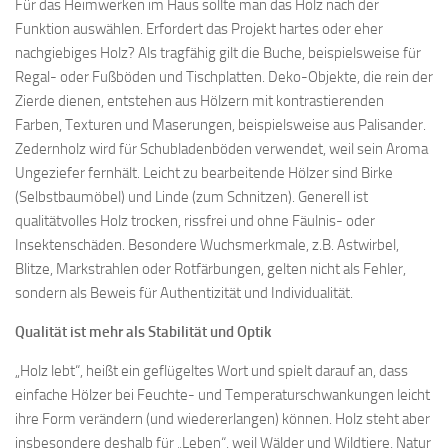
Für das Heimwerken im Haus sollte man das Holz nach der
Funktion auswählen. Erfordert das Projekt hartes oder eher
nachgiebiges Holz? Als tragfähig gilt die Buche, beispielsweise für
Regal- oder Fußböden und Tischplatten. Deko-Objekte, die rein der
Zierde dienen, entstehen aus Hölzern mit kontrastierenden
Farben, Texturen und Maserungen, beispielsweise aus Palisander.
Zedernholz wird für Schubladenböden verwendet, weil sein Aroma
Ungeziefer fernhält. Leicht zu bearbeitende Hölzer sind Birke
(Selbstbaumöbel) und Linde (zum Schnitzen). Generell ist
qualitätvolles Holz trocken, rissfrei und ohne Fäulnis- oder
Insektenschäden. Besondere Wuchsmerkmale, z.B. Astwirbel,
Blitze, Markstrahlen oder Rotfärbungen, gelten nicht als Fehler,
sondern als Beweis für Authentizität und Individualität.
Qualität ist mehr als Stabilität und Optik
„Holz lebt“, heißt ein geflügeltes Wort und spielt darauf an, dass
einfache Hölzer bei Feuchte- und Temperaturschwankungen leicht
ihre Form verändern (und wiedererlangen) können. Holz steht aber
insbesondere deshalb für „Leben“, weil Wälder und Wildtiere, Natur