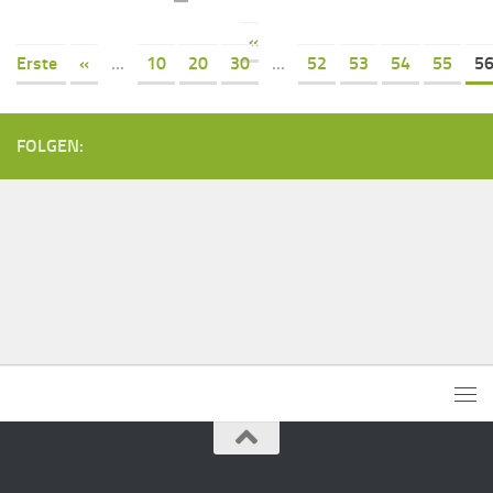
«
Erste
«
...
10
20
30
...
52
53
54
55
5
FOLGEN: