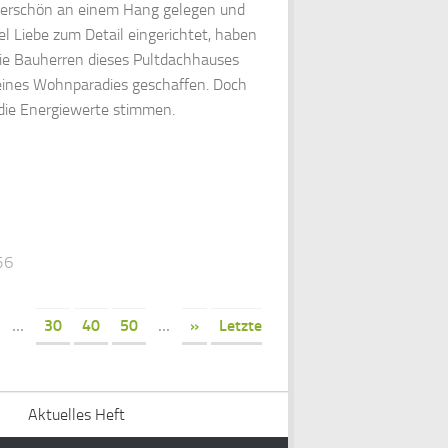
rschön an einem Hang gelegen und
iel Liebe zum Detail eingerichtet, haben
die Bauherren dieses Pultdachhauses
leines Wohnparadies geschaffen. Doch
die Energiewerte stimmen.
56
...
30
40
50
...
»
Letzte
Aktuelles Heft