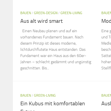
BAUEN
/
GREEN-DESIGN
/
GREEN-LIVING
BAUE
Aus alt wird smart
Mod
Einen Neubau planen und auf ein
Eine 
vorhandenes Fundament bauen. Nach
und T
diesem Prinzip ist dieses moderne,
Medle
lichtdurchflutete Haus entstanden. Das
besch
Fundament war ein Haus aus den 60er-
Satte
Jahren – schlecht gedämmt und ungünstig
hohen
geschnitten. Bis...
Stellf
BAUEN
/
GREEN-LIVING
BAUE
Ein Kubus mit komfortablen
Ausb