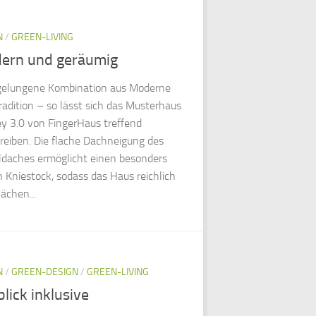
N
/
GREEN-LIVING
ern und geräumig
gelungene Kombination aus Moderne
radition – so lässt sich das Musterhaus
y 3.0 von FingerHaus treffend
reiben. Die flache Dachneigung des
ldaches ermöglicht einen besonders
 Kniestock, sodass das Haus reichlich
lächen...
N
/
GREEN-DESIGN
/
GREEN-LIVING
lick inklusive