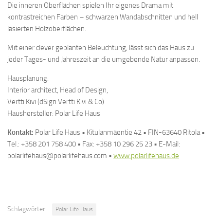
Die inneren Oberflächen spielen Ihr eigenes Drama mit
kontrastreichen Farben – schwarzen Wandabschnitten und hell
lasierten Holzoberflächen.
Mit einer clever geplanten Beleuchtung, lässt sich das Haus zu
jeder Tages- und Jahreszeit an die umgebende Natur anpassen.
Hausplanung:
Interior architect, Head of Design,
Vertti Kivi (dSign Vertti Kivi & Co)
Haushersteller: Polar Life Haus
Kontakt:
Polar Life Haus • Kitulanmäentie 42 • FIN-63640 Ritola •
Tel.: +358 201 758 400 • Fax: +358 10 296 25 23 • E-Mail:
polarlifehaus@polarlifehaus.com •
www.polarlifehaus.de
Schlagwörter:
Polar Life Haus