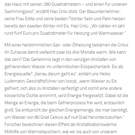
das Haus mit seinen 280 Quadratmetern – und einen für unseren
Swimmingpool“, erzählt Haci Ünlü stolz. Der Bauunternehmer,
seine Frau Edite und seine beiden Töchter Selin und Pelin heizen
bereits den zweiten Winter mit Eis. Haci Ünlü: „Wir zahlen im Jahr
rund fünf Euro pro Quadratmeter für Heizung und Warmwasser.“
Mit einer herkömmlichen Gas- oder Ölheizung bekämen die Ünlüs
ihr Zuhause damit vielleicht zwei bis drei Monate warm. Wie kann
das sein? Das Geheimnis liegt in den winzigen Kristallen von
gefrierendem Wasser im unterirdischen Eisspeichertank. Eis als
Energiequelle? „Genau darum geht es“, erklärt uns Heiko
Lüdemann, Geschäftsführer von Isocal, „wenn Wasser zu Eis
gefriert, sich also zu Kristallen verfestigt und somit eine andere
körperliche Dichte annimmt, wird Energie freigesetzt. Dabei ist die
Menge an Energie, die beim Gefrierprozess frei wird, erstaunlich
groß. Sie entspricht der gleichen Energiemenge, die man benötigt,
um Wasser von 80 Grad Celsius auf null Grad herunterzukühlen.“
Forscher bezeichnen diesen Effekt als Kristallisationswärme.
Mithilfe von Wärmetauschern, wie wir sie auch von unserem