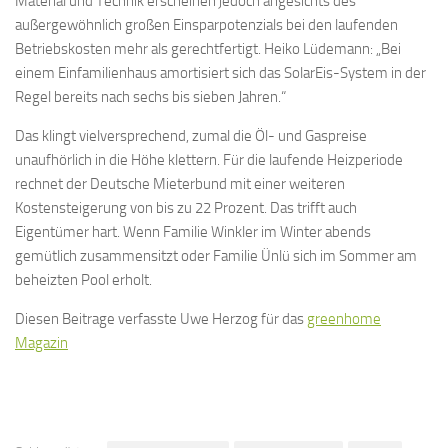
Material und Technik erscheinen jedoch angesichts des
außergewöhnlich großen Einsparpotenzials bei den laufenden
Betriebskosten mehr als gerechtfertigt. Heiko Lüdemann: „Bei
einem Einfamilienhaus amortisiert sich das SolarEis-System in der
Regel bereits nach sechs bis sieben Jahren.“
Das klingt vielversprechend, zumal die Öl- und Gaspreise
unaufhörlich in die Höhe klettern. Für die laufende Heizperiode
rechnet der Deutsche Mieterbund mit einer weiteren
Kostensteigerung von bis zu 22 Prozent. Das trifft auch
Eigentümer hart. Wenn Familie Winkler im Winter abends
gemütlich zusammensitzt oder Familie Ünlü sich im Sommer am
beheizten Pool erholt.
Diesen Beitrage verfasste Uwe Herzog für das
greenhome
Magazin