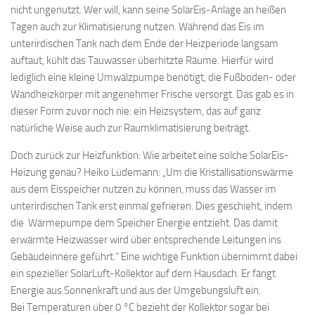
nicht ungenutzt. Wer will, kann seine SolarEis-Anlage an heißen
Tagen auch zur Klimatisierung nutzen. Während das Eis im
unterirdischen Tank nach dem Ende der Heizperiode langsam
auftaut, kühlt das Tauwasser überhitzte Räume. Hierfür wird
lediglich eine kleine Umwälzpumpe benötigt, die Fußboden- oder
Wandheizkörper mit angenehmer Frische versorgt. Das gab es in
dieser Form zuvor noch nie: ein Heizsystem, das auf ganz
natürliche Weise auch zur Raumklimatisierung beiträgt.
Doch zurück zur Heizfunktion: Wie arbeitet eine solche SolarEis-
Heizung genau? Heiko Lüdemann: „Um die Kristallisationswärme
aus dem Eisspeicher nutzen zu können, muss das Wasser im
unterirdischen Tank erst einmal gefrieren. Dies geschieht, indem
die Wärmepumpe dem Speicher Energie entzieht. Das damit
erwärmte Heizwasser wird über entsprechende Leitungen ins
Gebäudeinnere geführt.“ Eine wichtige Funktion übernimmt dabei
ein spezieller SolarLuft-Kollektor auf dem Hausdach. Er fängt
Energie aus Sonnenkraft und aus der Umgebungsluft ein.
Bei Temperaturen über 0 °C bezieht der Kollektor sogar bei