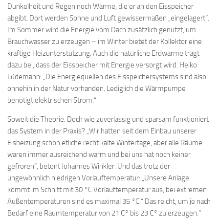
Dunkelheit und Regen noch Wärme, die er an den Eisspeicher
abgibt. Dort werden Sonne und Luft gewissermaßen „eingelagert“.
Im Sommer wird die Energie vom Dach zusätzlich genutzt, um
Brauchwasser zu erzeugen – im Winter bietet der Kollektor eine
kräftige Heizunterstützung. Auch die natürliche Erdwärme trägt
dazu bei, dass der Eisspeicher mit Energie versorgt wird. Heiko
Lüdemann: „Die Energiequellen des Eisspeichersystems sind also
ohnehin in der Natur vorhanden. Lediglich die Wärmpumpe
benötigt elektrischen Strom.“
Soweit die Theorie. Doch wie zuverlässig und sparsam funktioniert
das System in der Praxis? „Wir hatten seit dem Einbau unserer
Eisheizung schon etliche recht kalte Wintertage, aber alle Räume
waren immer ausreichend warm und bei uns hat noch keiner
gefroren“, betont Johannes Winkler. Und das trotz der
ungewöhnlich niedrigen Vorlauftemperatur: „Unsere Anlage
kommt im Schnitt mit 30 °C Vorlauftemperatur aus, bei extremen
Außentemperaturen sind es maximal 35 °C.“ Das reicht, um je nach
Bedarf eine Raumtemperatur von 21 C° bis 23 C° zu erzeugen.“