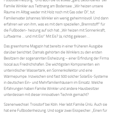
Fußbodenheizung.“ Und auch die ist etwas „ganz Besonderes“ bei
Familie Winkler aus Tettnang am Bodensee: „Wir heizen unsere
Räume im Alltag weder mit Holz noch mit Gas oder Öl“, tut
Familienvater Johannes Winkler ein wenig geheimnisvoll. Und dann
erfahren wir von ihm, was es mit dem speziellen „Brennstoff“ für
die Fußboden- heizung auf sich hat: „Wir heizen mit Sonnenkraft,
Luftwärme … und mit Eis!“ Mit Eis? Ja, richtig gelesen …
Das greenhome Magazin hat bereits in einer früheren Ausgabe
darüber berichtet: Damals gehörten die Winklers zu den ersten
Besitzern der sogenannten Eisheizung – einer Erfindung der Firma
Isocal aus Friedrichshafen. Die wichtigsten Komponenten: ein
unterirdischer Wassertank, ein Sonnenkollektor und eine
Wärmepumpe. Inzwischen sind fast 500 solcher SolarEis-Systeme
in deutschen Ein- und Mehrfamilienhäusern im Einsatz. Welche
Erfahrungen haben Familie Winkler und andere Hausbesitzer
unterdessen mit dieser innovativen Technik gemacht?
Szenenwechsel: Troisdorf bei Köln. Hier lebt Familie Ünlü. Auch sie
hat eine Fußbodenheizung. Und sogar zwei Eisspeicher: „Einen für