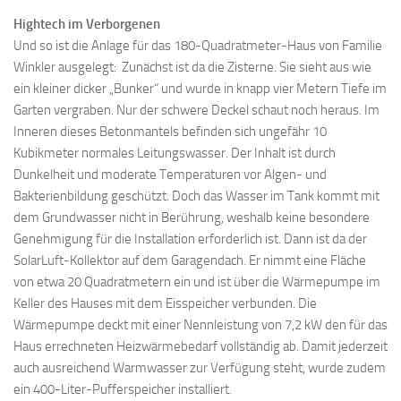
Hightech im Verborgenen
Und so ist die Anlage für das 180-Quadratmeter-Haus von Familie
Winkler ausgelegt: Zunächst ist da die Zisterne. Sie sieht aus wie
ein kleiner dicker „Bunker“ und wurde in knapp vier Metern Tiefe im
Garten vergraben. Nur der schwere Deckel schaut noch heraus. Im
Inneren dieses Betonmantels befinden sich ungefähr 10
Kubikmeter normales Leitungswasser. Der Inhalt ist durch
Dunkelheit und moderate Temperaturen vor Algen- und
Bakterienbildung geschützt. Doch das Wasser im Tank kommt mit
dem Grundwasser nicht in Berührung, weshalb keine besondere
Genehmigung für die Installation erforderlich ist. Dann ist da der
SolarLuft-Kollektor auf dem Garagendach. Er nimmt eine Fläche
von etwa 20 Quadratmetern ein und ist über die Wärmepumpe im
Keller des Hauses mit dem Eisspeicher verbunden. Die
Wärmepumpe deckt mit einer Nennleistung von 7,2 kW den für das
Haus errechneten Heizwärmebedarf vollständig ab. Damit jederzeit
auch ausreichend Warmwasser zur Verfügung steht, wurde zudem
ein 400-Liter-Pufferspeicher installiert.