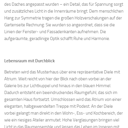
des Daches angepasst wurden – ein Detail, das für Spannung sorgt
und zusätzliches Licht in die Innenräume bringt. Dem menschlichen
Hang zur Symmetrie tragen die großen Holzverschalungen auf der
Gartenseite Rechnung: Sie wurden so angeordnet, dass sie die
Linien der Fenster- und Fassadenkanten aufnehmen. Die
aufgeräumte, geradlinige Optik schafft Ruhe und Harmonie.
Lebensraum mit Durchblick
Betreten wird das Musterhaus über eine repräsentative Diele mit
Atrium. Weit reicht von hier der Blick nach oben vorbei an der
Galerie bis zur Lichtkuppel und hinaus in den blauen Himmel.
Dadurch entsteht ein beeindruckendes Raumgefühl, das sich im
gesamten Haus fortsetzt. Umschlossen wird das Atrium von einer
eleganten, halbgewendelten Treppe mit Podest. An der Diele
vorbei gelangt man direkt in den Wohn-, Ess- und Kochbereich, der
wie ein riesiges Atelier anmutet. Hohe Verglasungen bringen viel
Licht in das Raumensemble und lassen das Leben im Inneren mit