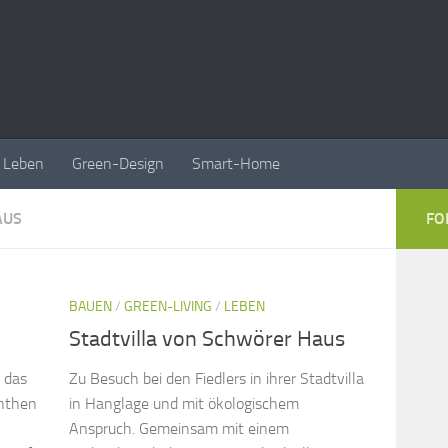
Leben
Green-Design
Smart-Home
AUS
FO
BAUEN
/
GREEN-LIVING
/
LEBEN
Stadtvilla von Schwörer Haus
 das
Zu Besuch bei den Fiedlers in ihrer Stadtvilla
anthen
in Hanglage und mit ökologischem
Anspruch. Gemeinsam mit einem