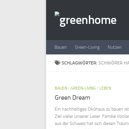
Zum Inhalt springen
Bauen
Green-Living
Nutzen
SCHLAGWÖRTER:
SCHWÖRER H
BAUEN
/
GREEN-LIVING
/
LEBEN
Green Dream
Ein nachhaltiges Ökohaus zu bauen ist
Ziel vieler unserer Leser. Familie Vonl
aus der Schweiz hat sich diesen Traum