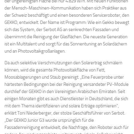
der ungereinigten Fläche bei nur 4.829 W/h. Mit neuen Funktionen
der Mensch-Maschinen-Kommunikation haben sich Praktiker aus
der Schweiz beschäftigt und einen besonderen Serviceroboter, den
GEKKO, entwickelt. Der Name ist Programm: Wie ein Gekko bewegt
sich das System, der Serbot AG an senkrechten Fassaden und
übernimmt die Reinigung der Glasflächen. Die neueste Generation
ist ein Multitalent und sorgt für das Sonnentuning an Solardächern
und an Photovoltaikgroßanlagen.
Da auch selektive Verschmutzungen den Solarertrag schmälern
können, wird die gesamte Photovoltaikfläche von Fett,
Moosablagerungen und Staub gereinigt. „Eine Feuerprobe unter
härtesten Bedingungen bei der Reinigung versandeter PV-Module
durchlief der GEKKO in den Vereinigten Arabischen Emiraten. Seit
einigen Monaten gibt es auch Dienstleister in Deutschland, die sich
mit dem Thema identifizieren und solare Erträge optimieren“,
erklärt Toni Niederberger, der stolze Geschäftsführer von Serbot.
„Der GEKKO Junior G3 wurde ursprünglich für die
Fassadenreinigung entwickelt, die Nachfrage, den Roboter auch für