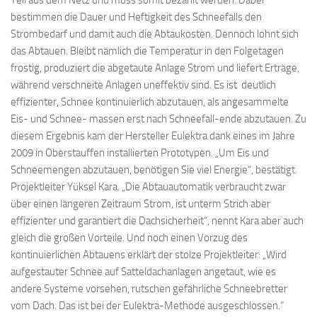
Teil aus dem Netz und muss somit bezahlt werden. Dabei
bestimmen die Dauer und Heftigkeit des Schneefalls den
Strombedarf und damit auch die Abtaukosten. Dennoch lohnt sich
das Abtauen. Bleibt nämlich die Temperatur in den Folgetagen
frostig, produziert die abgetaute Anlage Strom und liefert Erträge,
während verschneite Anlagen uneffektiv sind. Es ist deutlich
effizienter, Schnee kontinuierlich abzutauen, als angesammelte
Eis- und Schnee- massen erst nach Schneefall-ende abzutauen. Zu
diesem Ergebnis kam der Hersteller Eulektra dank eines im Jahre
2009 in Oberstauffen installierten Prototypen. „Um Eis und
Schneemengen abzutauen, benötigen Sie viel Energie“, bestätigt
Projektleiter Yüksel Kara. „Die Abtauautomatik verbraucht zwar
über einen längeren Zeitraum Strom, ist unterm Strich aber
effizienter und garantiert die Dachsicherheit“, nennt Kara aber auch
gleich die großen Vorteile. Und noch einen Vorzug des
kontinuierlichen Abtauens erklärt der stolze Projektleiter: „Wird
aufgestauter Schnee auf Satteldachanlagen angetaut, wie es
andere Systeme vorsehen, rutschen gefährliche Schneebretter
vom Dach. Das ist bei der Eulektra-Methode ausgeschlossen.“