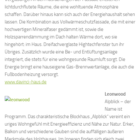
lichtdurchflutete Räume, die eine wohltuende Atmosphäre
schaffen. Darüber hinaus kann sich auch der Energiehaushalt sehen
lassen. Die Kombination aus Vollwärmeschutzfassade, die mit einer
hochwertigen Mineralfaser gedämmt ist, sowie die
Holzsparrendämmung im Dach halten Wärme dort, wo sie
hingehört: im Haus. Dreifachverglaste Hightechfenster tun ihr
Übriges. Zusätzlich wurde eine Be- und Entlüftungsanlage
integriert, die stets für eine wohngesunde Raumluft sorgt. Die
Energie bringt eine hauseigene Gas-Brennwertanlage, die auch die
Fußbodenheizung versorgt.
www.davinci-haus.de
Leonwood
Alpblick – der
Name ist
Programm. Das charakteristische Blockhaus „Alpblick“ vereint ein
uriges Wohngefühl mit Energieeffizienz und Nähe zur Natur. Erker,
Balkon und verschiedene Gauben sind die auffälligen äußeren
Merkmale des Holzhauses. Im Inneren finden sich gleich zwei