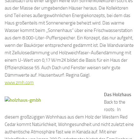
Satteldach und einer langen Reihe von Sonnenkollektoren sticht es
aus der Masse der umgebenden Häuser heraus. Die Kollektoren
sind Teil eines außergewöhnlichen Energiekonzepts, bei dem das
Haus großenteils mit Sonnenenergie beheizt wird. Das warme
Wasser kommt beim „Sonnenhaus“ über eine Frischwasserstation
aus dem 8.000-Liter-Pufferspeicher. Ein Konzept, das nur aufgeht,
wenn der Baukörper entsprechend gedämmt ist. Die Wandvariante
mit Zellulosedämmung und Holzweichfaser-Außendämmung mit
einem U-Wert von 0,17 W/m2K bildet die Basis für ein Haus der
Effizienzklasse 55. Auch Dach und Fenster weisen sehr gute
Dämmwerte auf. Hausentwurf: Regina Gaigl.
www.zmh.com
Das Holzhaus
Back to the
roots: In
diesem großzügigen Wohnhaus aus dem Holz der Western Red
Cedar kommt Natürlichkeit, Wohngesundheit und nicht zuletzt eine
authentische Atmosphäre fast wie in Kanada auf. Mit einer