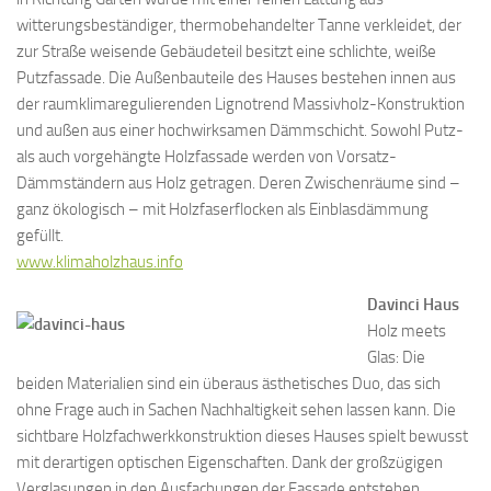
witterungsbeständiger, thermobehandelter Tanne verkleidet, der
zur Straße weisende Gebäudeteil besitzt eine schlichte, weiße
Putzfassade. Die Außenbauteile des Hauses bestehen innen aus
der raumklimaregulierenden Lignotrend Massivholz-Konstruktion
und außen aus einer hochwirksamen Dämmschicht. Sowohl Putz-
als auch vorgehängte Holzfassade werden von Vorsatz-
Dämmständern aus Holz getragen. Deren Zwischenräume sind –
ganz ökologisch – mit Holzfaserflocken als Einblasdämmung
gefüllt.
www.klimaholzhaus.info
Davinci Haus
Holz meets
Glas: Die
beiden Materialien sind ein überaus ästhetisches Duo, das sich
ohne Frage auch in Sachen Nachhaltigkeit sehen lassen kann. Die
sichtbare Holzfachwerkkonstruktion dieses Hauses spielt bewusst
mit derartigen optischen Eigenschaften. Dank der großzügigen
Verglasungen in den Ausfachungen der Fassade entstehen