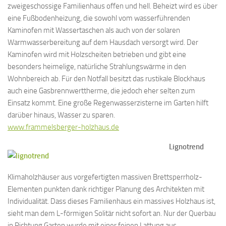
zweigeschossige Familienhaus offen und hell. Beheizt wird es über
eine Fußbodenheizung, die sowohl vom wasserführenden
Kaminofen mit Wassertaschen als auch von der solaren
Warmwasserbereitung auf dem Hausdach versorgt wird. Der
Kaminofen wird mit Holzscheiten betrieben und gibt eine
besonders heimelige, natürliche Strahlungswärme in den
Wohnbereich ab. Für den Notfall besitzt das rustikale Blockhaus
auch eine Gasbrennwerttherme, die jedoch eher selten zum
Einsatz kommt. Eine große Regenwasserzisterne im Garten hilft
darüber hinaus, Wasser zu sparen.
www.frammelsberger-holzhaus.de
Lignotrend
Klimaholzhäuser aus vorgefertigten massiven Brettsperrholz-
Elementen punkten dank richtiger Planung des Architekten mit
Individualität. Dass dieses Familienhaus ein massives Holzhaus ist,
sieht man dem L-förmigen Solitär nicht sofort an. Nur der Querbau
in Richtung Garten wurde mit einer feinen Lattung aus