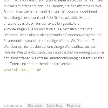
Wohnfläche von knapp 200 Quadratmeter bietet das Familienhaus
mit seinem offenen Wohn-Ess-Bereich, drei Schlafzimmern, zwei
Bädern, Hauswirtschafts und Hausanschlussraum ausreichend
Gestaltungsfreiheit und viel Platz für Individualität. Hierbei
entspricht das Blockhaus den aktuellen gesetzlichen
Anforderungen. Die Kombination aus einem Kaminofen mit
Wärmetauscher, einem leistungsstarken Gasbrennwertgerät und
Solarmodulen garantiert nachhaltige Wärme. Als Dämmstoff im
Wandbereich dient dabei der einschalige Wandaufbau aus dem
Holz der Western Red Cedar, während die Dachdämmung aus einer
diffusionsoffenen Weichfaser-Aufdachdämmung besteht. Fenster
und Türen sind entsprechend dreifachverglast.
www.holzhaus-gmbh.de
Schlagwörter:
Chiemgauer
Davinci Haus
Fingerhaus