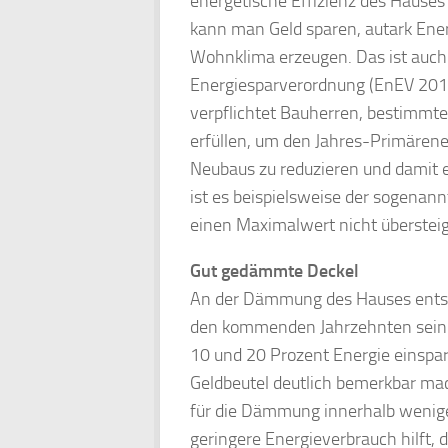
energetische Effizienz des Haus
kann man Geld sparen, autark Ene
Wohnklima erzeugen. Das ist auch 
Energiesparverordnung (EnEV 2014),
verpflichtet Bauherren, bestimmt
erfüllen, um den Jahres-Primärene
Neubaus zu reduzieren und damit e
ist es beispielsweise der sogena
einen Maximalwert nicht übersteig
Gut gedämmte Deckel
An der Dämmung des Hauses entsche
den kommenden Jahrzehnten sein 
10 und 20 Prozent Energie einspare
Geldbeutel deutlich bemerkbar mac
für die Dämmung innerhalb wenige
geringere Energieverbrauch hilft