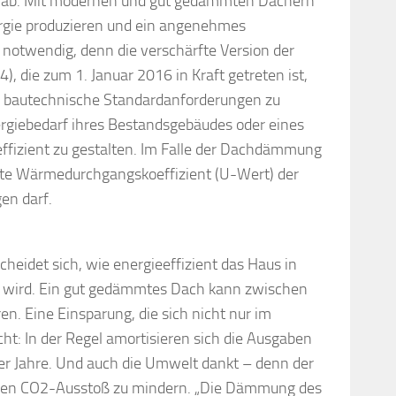
es ab. Mit modernen und gut gedämmten Dächern
rgie produzieren und ein angenehmes
notwendig, denn die verschärfte Version der
 die zum 1. Januar 2016 in Kraft getreten ist,
e bautechnische Standardanforderungen zu
rgiebedarf ihres Bestandsgebäudes oder eines
ffizient zu gestalten. Im Falle der Dachdämmung
nnte Wärmedurchgangskoeffizient (U-Wert) der
en darf.
idet sich, wie energieeffizient das Haus in
wird. Ein gut gedämmtes Dach kann zwischen
n. Eine Einsparung, die sich nicht nur im
ht: In der Regel amortisieren sich die Ausgaben
r Jahre. Und auch die Umwelt dankt – denn der
, den CO2-Ausstoß zu mindern. „Die Dämmung des