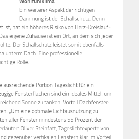
Wohlfühlklima
Ein weiterer Aspekt der richtigen
Dämmung ist der Schallschutz. Denn
st, hat ein höheres Risiko von Herz-Kreislauf-
as eigene Zuhause ist ein Ort, an dem sich jeder
lte. Der Schallschutz leistet somit ebenfalls
a unterm Dach. Eine professionelle
chtige Rolle.
 ausreichende Portion Tageslicht für ein
ige Fensterflächen sind ein ideales Mittel, um
reichend Sonne zu tanken. Vorteil Dachfenster:
ßten. „Um eine optimale Lichtausnutzung zu
iten aller Fenster mindestens 55 Prozent der
läutert Oliver Steinfatt, Tageslichtexperte von
ind gegenüber vertikalen Fenstern klar im Vorteil,