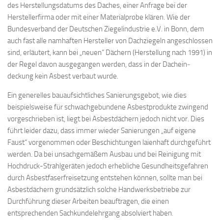
des Herstellungsdatums des Daches, einer Anfrage bei der
Herstellerfirma oder mit einer Materialprobe klären. Wie der
Bundesverband der Deutschen Ziegelindustrie e.V. in Bonn, dem
auch fast alle namhaften Hersteller von Dachziegeln angeschlossen
sind, erläutert, kann bei „neuen“ Dächern (Herstellung nach 1991) in
der Regel davon ausgegangen werden, dass in der Dachein­
deckung kein Asbest verbaut wurde.
Ein generelles bauaufsichtliches Sanierungsgebot, wie dies
beispielsweise für schwach­gebundene Asbestprodukte zwingend
vorgeschrieben ist, liegt bei Asbestdächern jedoch nicht vor. Dies
führt leider dazu, dass immer wieder Sanierungen „auf eigene
Faust“ vorgenommen oder Beschichtungen laienhaft durchgeführt
werden. Da bei unsachgemäßem Aus­bau und bei Reinigung mit
Hochdruck-Strahlgeräten jedoch erhebliche Gesundheitsge­fahren
durch Asbestfaserfreisetzung entstehen können, sollte man bei
Asbestdächern grundsätzlich solche Handwerksbetriebe zur
Durch­füh­rung dieser Arbeiten beauftragen, die einen
entsprechenden Sachkunde­lehrgang absolviert haben.