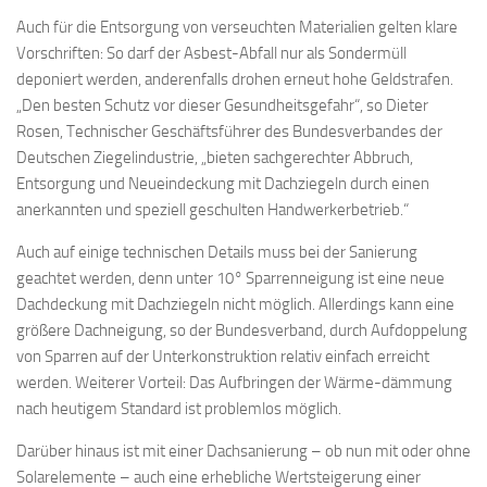
Auch für die Entsorgung von verseuchten Materialien gelten klare
Vorschriften: So darf der As­best-Abfall nur als Sondermüll
deponiert werden, anderenfalls drohen erneut hohe Geldstrafen.
„Den besten Schutz vor dieser Gesundheitsgefahr“, so Dieter
Rosen, Technischer Geschäftsführer des Bundesverbandes der
Deutschen Ziegelindustrie, „bieten sachge­rechter Abbruch,
Entsorgung und Neueindeckung mit Dachziegeln durch einen
anerkannten und speziell geschulten Handwerkerbetrieb.“
Auch auf einige technischen Details muss bei der Sanierung
geachtet werden, denn unter 10° Sparrennei­gung ist eine neue
Dachdeckung mit Dachziegeln nicht möglich. Allerdings kann eine
größere Dachneigung, so der Bundesverband, durch Aufdoppelung
von Sparren auf der Un­ter­konstruktion relativ einfach erreicht
werden. Weiterer Vorteil: Das Aufbringen der Wär­me-dämmung
nach heutigem Standard ist problemlos möglich.
Darüber hinaus ist mit einer Dachsanierung – ob nun mit oder ohne
Solarelemente – auch eine erhebliche Wertsteigerung einer