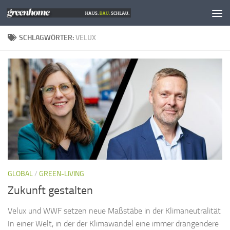
Zum Inhalt springen
SCHLAGWÖRTER:
VELUX
GLOBAL
/
GREEN-LIVING
Zukunft gestalten
Velux und WWF setzen neue Maßstäbe in der Klimaneutralität
In einer Welt, in der der Klimawandel eine immer drängendere