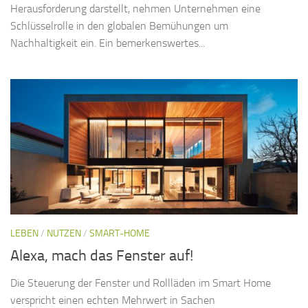
Herausforderung darstellt, nehmen Unternehmen eine
Schlüsselrolle in den globalen Bemühungen um
Nachhaltigkeit ein. Ein bemerkenswertes...
LEBEN
/
NUTZEN
/
SMART-HOME
Alexa, mach das Fenster auf!
Die Steuerung der Fenster und Rollläden im Smart Home
verspricht einen echten Mehrwert in Sachen