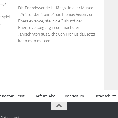
lage
Die Energiewende ist längst in aller Munde.
„24 Stunden Sonne“, die Fronius Vision zur
ispiel
Energiewende, stellt die Zukunft der
.
Energieversorgung in den nächsten
Jahrzehnten aus Sicht von Fronius dar. Jetzt
kann man mit der...
iadaten-Print
Heft im Abo
Impressum
Datenschutz