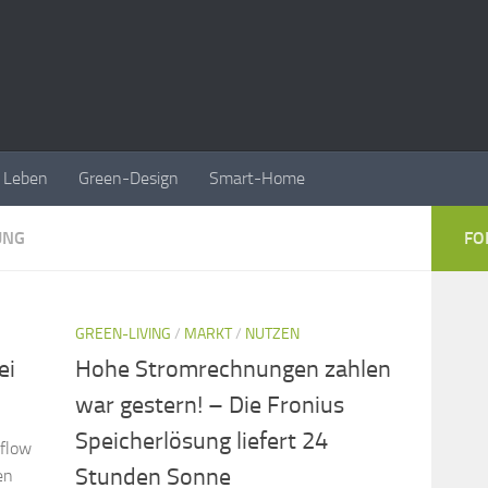
Leben
Green-Design
Smart-Home
UNG
FO
GREEN-LIVING
/
MARKT
/
NUTZEN
ei
Hohe Stromrechnungen zahlen
war gestern! – Die Fronius
Speicherlösung liefert 24
 flow
Stunden Sonne
en