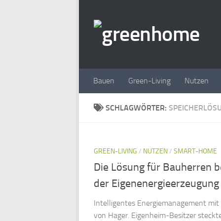
Zum Inhalt springen
Bauen
Green-Living
Nutzen
SCHLAGWÖRTER:
SPEICHERLÖS
GREEN-LIVING
/
NUTZEN
/
SMART-HOME
Die Lösung für Bauherren b
der Eigenenergieerzeugung
Intelligentes Energiemanagement mit
von Hager. Eigenheim-Besitzer steckt