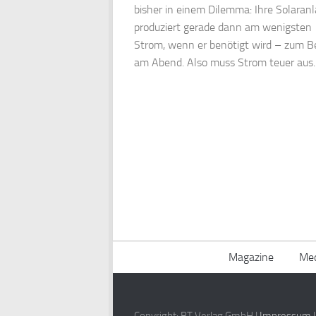
bisher in einem Dilemma: Ihre Solaran
produziert gerade dann am wenigsten
Strom, wenn er benötigt wird – zum Be
am Abend. Also muss Strom teuer aus..
Magazine
Med