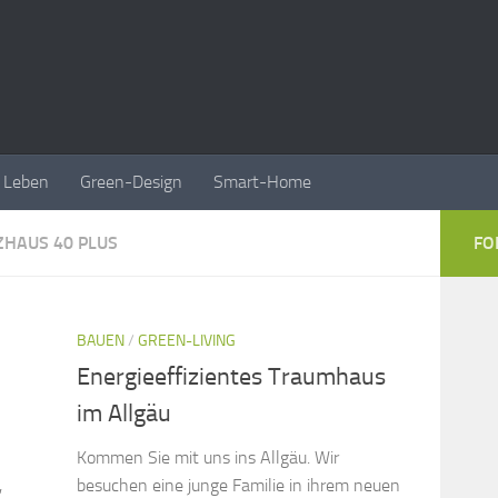
Leben
Green-Design
Smart-Home
ZHAUS 40 PLUS
FO
BAUEN
/
GREEN-LIVING
Energieeffizientes Traumhaus
im Allgäu
Kommen Sie mit uns ins Allgäu. Wir
,
besuchen eine junge Familie in ihrem neuen