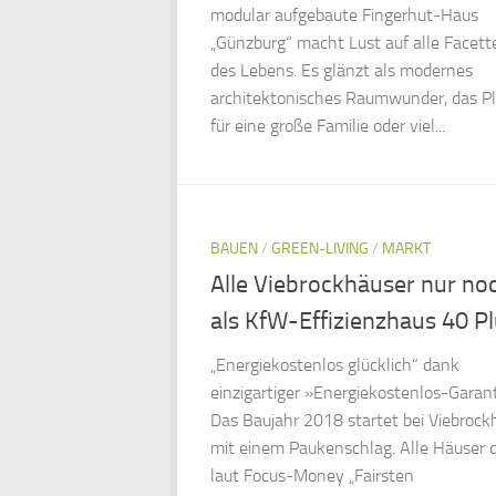
modular aufgebaute Fingerhut-Haus
„Günzburg“ macht Lust auf alle Facett
des Lebens. Es glänzt als modernes
architektonisches Raumwunder, das Pl
für eine große Familie oder viel...
BAUEN
/
GREEN-LIVING
/
MARKT
Alle Viebrockhäuser nur no
als KfW-Effizienzhaus 40 P
„Energiekostenlos glücklich“ dank
einzigartiger »Energiekostenlos-Garan
Das Baujahr 2018 startet bei Viebrock
mit einem Paukenschlag. Alle Häuser 
laut Focus-Money „Fairsten