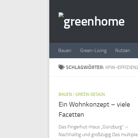
Zum Inhalt springen
Bauen
Green-Living
Nutzen
SCHLAGWÖRTER:
KFW-EFFIZIEN
BAUEN
/
GREEN-DESIGN
Ein Wohnkonzept – viele
Facetten
Das Fingerhut-Haus „Günzburg“ –
Nachhaltig und großzügig Das multiple