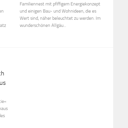
Familiennest mit pfiffigem Energiekonzept
en
und einigen Bau- und Wohnideen, die es
Wert sind, näher beleuchtet zu werden. Im
atz
wunderschönen Allgäu...
ch
lus
tie«
haus
des