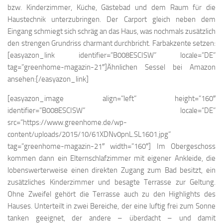
bzw. Kinderzimmer, Küche, Gästebad und dem Raum für die
Haustechnik unterzubringen. Der Carport gleich neben dem
Eingang schmiegt sich schräg an das Haus, was nochmals zusätzlich
den strengen Grundriss charmant durchbricht. Farbakzente setzen:
[easyazon_link identifier=”B008ESCISW” locale=”DE”
tag=”greenhome-magazin-21″]Ähnlichen Sessel bei Amazon
ansehen:[/easyazon_link]
[easyazon_image align=”left” height=”160″
identifier=”B008ESCISW” locale=”DE”
src=”https://www.greenhome.de/wp-
content/uploads/2015/10/61XDNv0pnL.SL1601.jpg”
tag=”greenhome-magazin-21″ width=”160″] Im Obergeschoss
kommen dann ein Elternschlafzimmer mit eigener Ankleide, die
lobenswerterweise einen direkten Zugang zum Bad besitzt, ein
zusätzliches Kinderzimmer und besagte Terrasse zur Geltung.
Ohne Zweifel gehört die Terrasse auch zu den Highlights des
Hauses. Unterteilt in zwei Bereiche, der eine luftig frei zum Sonne
tanken geeignet, der andere – überdacht – und damit