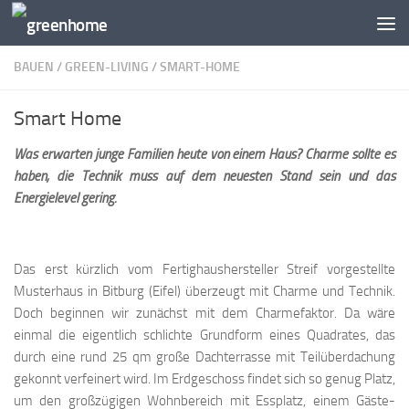
Zum Inhalt springen
BAUEN
/
GREEN-LIVING
/
SMART-HOME
Smart Home
Was erwarten junge Familien heute von einem Haus? Charme sollte es
haben, die Technik muss auf dem neuesten Stand sein und das
Energielevel gering.
Das erst kürzlich vom Fertighaushersteller Streif vorgestellte
Musterhaus in Bitburg (Eifel) überzeugt mit Charme und Technik.
Doch beginnen wir zunächst mit dem Charmefaktor. Da wäre
einmal die eigentlich schlichte Grundform eines Quadrates, das
durch eine rund 25 qm große Dachterrasse mit Teilüberdachung
gekonnt verfeinert wird. Im Erdgeschoss findet sich so genug Platz,
um den großzügigen Wohnbereich mit Essplatz, einem Gäste-