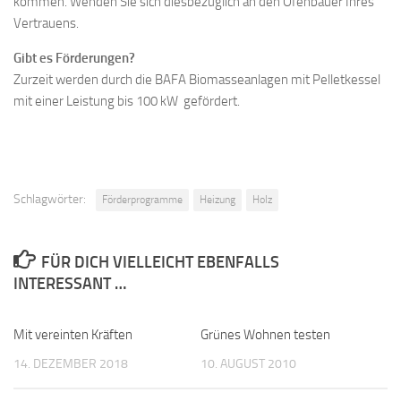
kommen. Wenden Sie sich diesbezüglich an den Ofenbauer Ihres
Vertrauens.
Gibt es Förderungen?
Zurzeit werden durch die BAFA Biomasseanlagen mit Pelletkessel
mit einer Leistung bis 100 kW gefördert.
Schlagwörter:
Förderprogramme
Heizung
Holz
FÜR DICH VIELLEICHT EBENFALLS
INTERESSANT …
Mit vereinten Kräften
Grünes Wohnen testen
14. DEZEMBER 2018
10. AUGUST 2010