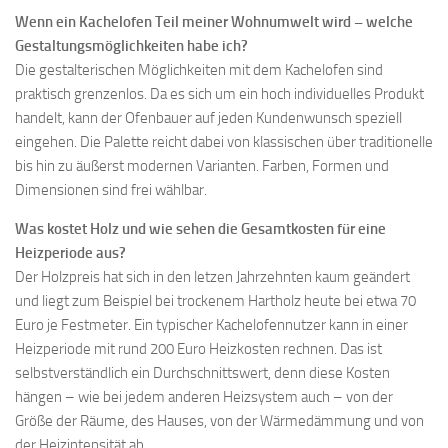
Wenn ein Kachelofen Teil meiner Wohnumwelt wird – welche
Gestaltungsmöglichkeiten habe ich?
Die gestalterischen Möglichkeiten mit dem Kachelofen sind
praktisch grenzenlos. Da es sich um ein hoch individuelles Produkt
handelt, kann der Ofenbauer auf jeden Kundenwunsch speziell
eingehen. Die Palette reicht dabei von klassischen über traditionelle
bis hin zu äußerst modernen Varianten. Farben, Formen und
Dimensionen sind frei wählbar.
Was kostet Holz und wie sehen die Gesamtkosten für eine
Heizperiode aus?
Der Holzpreis hat sich in den letzen Jahrzehnten kaum geändert
und liegt zum Beispiel bei trockenem Hartholz heute bei etwa 70
Euro je Festmeter. Ein typischer Kachelofennutzer kann in einer
Heizperiode mit rund 200 Euro Heizkosten rechnen. Das ist
selbstverständlich ein Durchschnittswert, denn diese Kosten
hängen – wie bei jedem anderen Heizsystem auch – von der
Größe der Räume, des Hauses, von der Wärmedämmung und von
der Heizintensität ab.