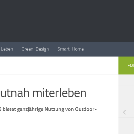
Leben
Green-Design
Smart-Home
FO
autnah miterleben
 bietet ganzjährige Nutzung von Outdoor-