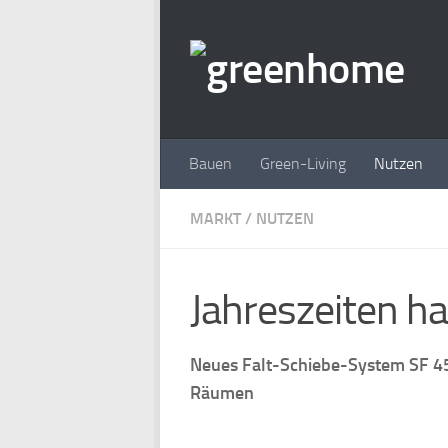
Zum Inhalt springen
Bauen
Green-Living
Nutzen
MARKT
/
NUTZEN
Jahreszeiten h
Neues Falt-Schiebe-System SF 45
Räumen