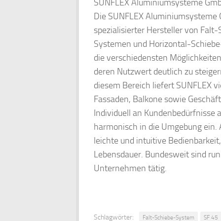
SUNFLEX Aluminiumsysteme Gm
Die SUNFLEX Aluminiumsysteme G
spezialisierter Hersteller von Fa
Systemen und Horizontal-Schiebe
die verschiedensten Möglichkeite
deren Nutzwert deutlich zu steige
diesem Bereich liefert SUNFLEX vi
Fassaden, Balkone sowie Geschäf
Individuell an Kundenbedürfnisse
harmonisch in die Umgebung ein. 
leichte und intuitive Bedienbarkei
Lebensdauer. Bundesweit sind rund
Unternehmen tätig.
Schlagwörter:
Falt-Schiebe-System
SF 45