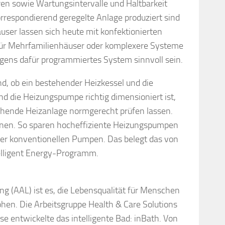
en sowie Wartungsintervalle und Haltbarkeit
orrespondierend geregelte Anlage produziert sind
äuser lassen sich heute mit konfektionierten
Für Mehrfamilienhäuser oder komplexere Systeme
gens dafür programmiertes System sinnvoll sein.
ind, ob ein bestehender Heizkessel und die
nd die Heizungspumpe richtig dimensio­niert ist,
tehende Heizanlage normgerecht prüfen lassen.
hnen. So sparen hocheffiziente Heizungspumpen
ber konventionellen Pumpen. Das belegt das von
telligent Energy-Programm.
ng (AAL) ist es, die Lebensqualität für Menschen
öhen. Die Arbeitsgruppe Health & Care Solutions
ise entwickelte das intelligente Bad: inBath. Von