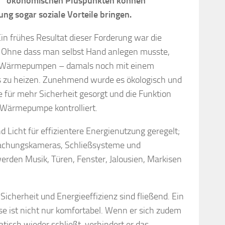
ökonomischen Pluspunkten können
g sogar soziale Vorteile bringen.
in frühes Resultat dieser Forderung war die
. Ohne dass man selbst Hand anlegen musste,
en Wärmepumpen – damals noch mit einem
 zu heizen. Zunehmend wurde es ökologisch und
 für mehr Sicherheit gesorgt und die Funktion
Wärmepumpe kontrolliert.
 Licht für effizientere Energienutzung geregelt;
wachungskameras, Schließsysteme und
rden Musik, Türen, Fenster, Jalousien, Markisen
icherheit und Energieeffizienz sind fließend. Ein
ise ist nicht nur komfortabel. Wenn er sich zudem
tisch wieder schließt, verhindert er das