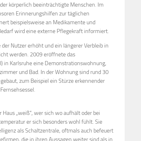
oder körperlich beeinträchtigte Menschen. Im
soren Erinnerungshilfen zur täglichen
innert beispielsweise an Medikamente und
darf wird eine externe Pflegekraft informiert.
 der Nutzer erhöht und ein längerer Verbleib in
ht werden. 2009 eröffnete das
I) in Karlsruhe eine Demonstrationswohnung,
zimmer und Bad. In der Wohnung sind rund 30
gebaut, zum Beispiel ein Stürze erkennender
Fernsehsessel.
Haus „weiß“, wer sich wo aufhält oder bei
mperatur er sich besonders wohl fühlt. Sie
lligenz als Schaltzentrale, oftmals auch befeuert
firmen, die in ihren Aussagen weiter sind als in