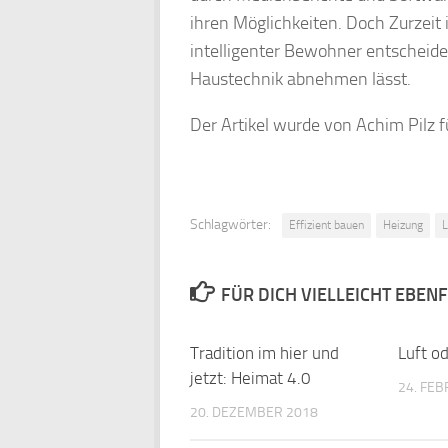
ihren Möglichkeiten. Doch Zurzeit 
intelligenter Bewohner entscheidet l
Haustechnik abnehmen lässt.
Der Artikel wurde von Achim Pilz 
Schlagwörter:
Effizient bauen
Heizung
L
FÜR DICH VIELLEICHT EBEN
Tradition im hier und
Luft od
jetzt: Heimat 4.0
24. FE
20. DEZEMBER 2018