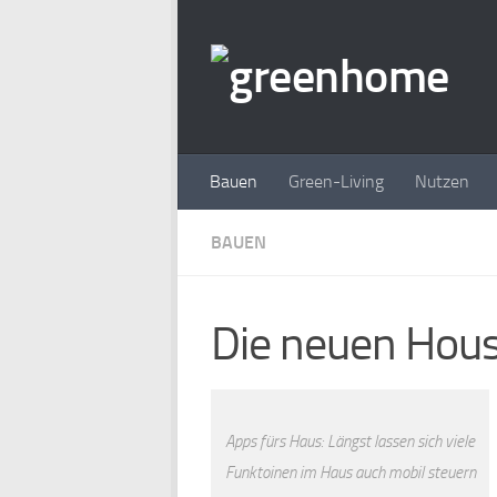
Zum Inhalt springen
Bauen
Green-Living
Nutzen
BAUEN
Die neuen Hou
Apps fürs Haus: Längst lassen sich viele
Funktoinen im Haus auch mobil steuern