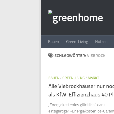
Zum Inhalt springen
Bauen
Green-Living
Nutzen
SCHLAGWÖRTER:
VIEBROCK
BAUEN
/
GREEN-LIVING
/
MARKT
Alle Viebrockhäuser nur no
als KfW-Effizienzhaus 40 P
„Energiekostenlos glücklich“ dank
einzigartiger »Energiekostenlos-Garan