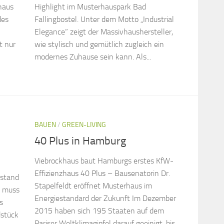
haus
Highlight im Musterhauspark Bad
des
Fallingbostel. Unter dem Motto „Industrial
Elegance” zeigt der Massivhaushersteller,
t nur
wie stylisch und gemütlich zugleich ein
modernes Zuhause sein kann. Als...
BAUEN
/
GREEN-LIVING
40 Plus in Hamburg
Viebrockhaus baut Hamburgs erstes KfW-
Effizienzhaus 40 Plus – Bausenatorin Dr.
 stand
Stapelfeldt eröffnet Musterhaus im
n muss
Energiestandard der Zukunft Im Dezember
s
2015 haben sich 195 Staaten auf dem
dstück
Pariser Weltklimagipfel darauf geeinigt, bis