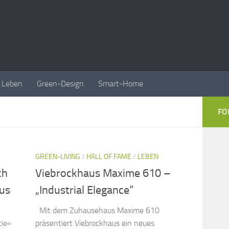
Leben
Green-Design
Smart-Home
FO
GREEN-LIVING
/
HALL OF FAME
/
LEBEN
ch
Viebrockhaus Maxime 610 –
lus
„Industrial Elegance“
Mit dem Zuhausehaus Maxime 610
tie«
präsentiert Viebrockhaus ein neues