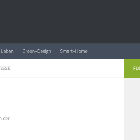
Leben
Green-Design
Smart-Home
ASSE
FO
n der