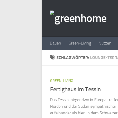
Zum Inhalt springen
Bauen
Green-Living
Nutzen
SCHLAGWÖRTER:
LOUNGE-TERR
GREEN-LIVING
Fertighaus im Tessin
Das Tessin, nirgendwo in Europa treffe
Norden und der Süden sympathischer
aufeinander als hier. In dem Schweizer