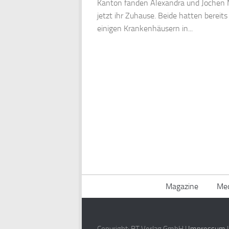
Kanton fanden Alexandra und Jochen 
jetzt ihr Zuhause. Beide hatten bereits
einigen Krankenhäusern in...
Magazine
Med