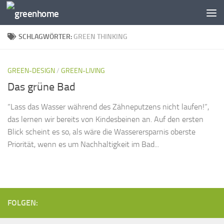
Zum Inhalt springen
SCHLAGWÖRTER:
GREEN THINKING
GREEN-DESIGN
/
GREEN-LIVING
Das grüne Bad
“Lass das Wasser während des Zähneputzens nicht laufen!”,
das lernen wir bereits von Kindesbeinen an. Auf den ersten
Blick scheint es so, als wäre die Wasserersparnis oberste
Priorität, wenn es um Nachhaltigkeit im Bad...
FOLGEN: