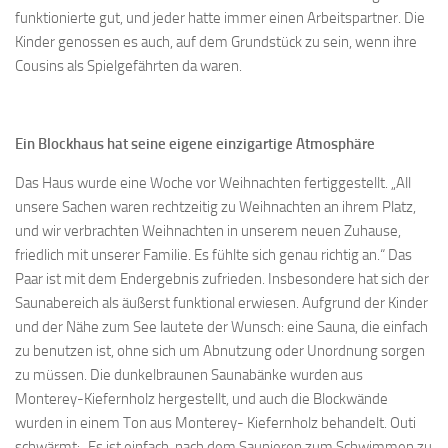
funktionierte gut, und jeder hatte immer einen Arbeitspartner. Die
Kinder genossen es auch, auf dem Grundstück zu sein, wenn ihre
Cousins als Spielgefährten da waren.
Ein Blockhaus hat seine eigene einzigartige Atmosphäre
Das Haus wurde eine Woche vor Weihnachten fertiggestellt. „All
unsere Sachen waren rechtzeitig zu Weihnachten an ihrem Platz,
und wir verbrachten Weihnachten in unserem neuen Zuhause,
friedlich mit unserer Familie. Es fühlte sich genau richtig an.“ Das
Paar ist mit dem Endergebnis zufrieden. Insbesondere hat sich der
Saunabereich als äußerst funktional erwiesen. Aufgrund der Kinder
und der Nähe zum See lautete der Wunsch: eine Sauna, die einfach
zu benutzen ist, ohne sich um Abnutzung oder Unordnung sorgen
zu müssen. Die dunkelbraunen Saunabänke wurden aus
Monterey-Kiefernholz hergestellt, und auch die Blockwände
wurden in einem Ton aus Monterey- Kiefernholz behandelt. Outi
schwärmt: „Es ist einfach, nach dem Saunieren zum Schwimmen zu