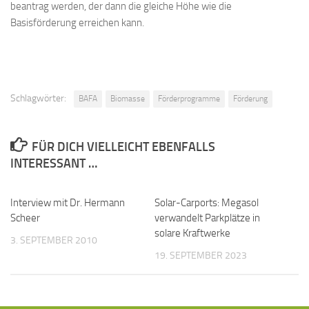
beantrag werden, der dann die gleiche Höhe wie die
Basisförderung erreichen kann.
Schlagwörter:
BAFA
Biomasse
Förderprogramme
Förderung
FÜR DICH VIELLEICHT EBENFALLS
INTERESSANT …
Interview mit Dr. Hermann
Solar-Carports: Megasol
Scheer
verwandelt Parkplätze in
solare Kraftwerke
3. SEPTEMBER 2010
19. SEPTEMBER 2023