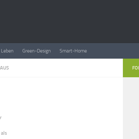
Leben
Green-Design
Smart-Home
AUS
FO
r
 als