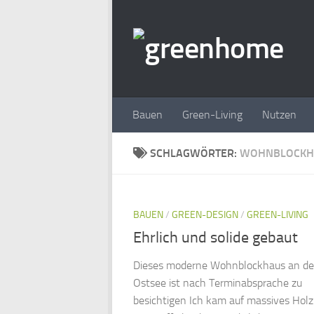
Zum Inhalt springen
Bauen
Green-Living
Nutzen
SCHLAGWÖRTER:
WOHNBLOCKH
BAUEN
/
GREEN-DESIGN
/
GREEN-LIVING
Ehrlich und solide gebaut
Dieses moderne Wohnblockhaus an de
Ostsee ist nach Terminabsprache zu
besichtigen Ich kam auf massives Holz