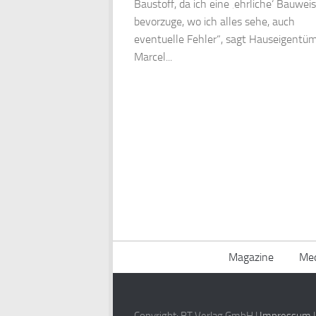
Baustoff, da ich eine ‚ehrliche‘ Bauwei
bevorzuge, wo ich alles sehe, auch
eventuelle Fehler“, sagt Hauseigentü
Marcel...
Magazine
Med