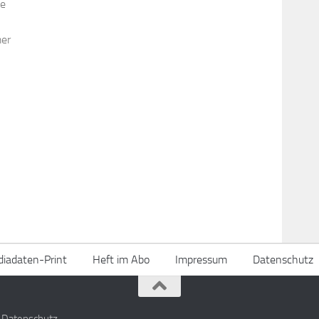
se
mer
iadaten-Print
Heft im Abo
Impressum
Datenschutz