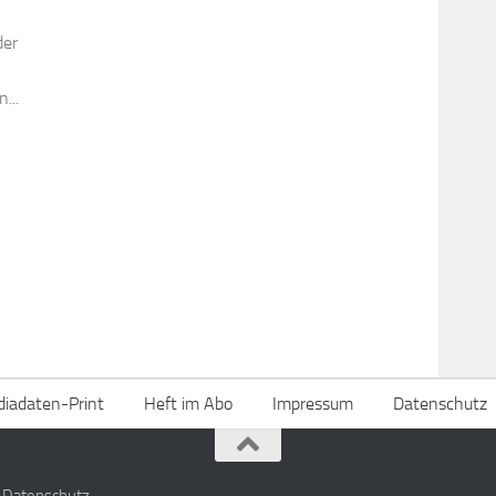
der
...
iadaten-Print
Heft im Abo
Impressum
Datenschutz