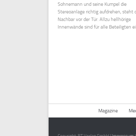
Sohnemann und seine Kumpel die
Stereoanlage richtig aufdrehen, steht 
Nachbar vor der Tür. Allzu hellhörige
Innenwände sind für alle Beteiligten ein
Magazine
Med