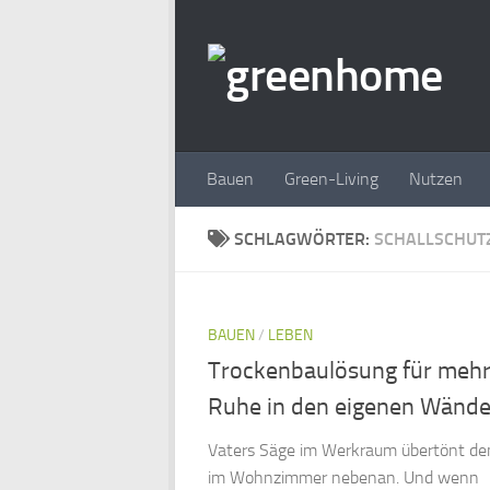
Zum Inhalt springen
Bauen
Green-Living
Nutzen
SCHLAGWÖRTER:
SCHALLSCHUT
BAUEN
/
LEBEN
Trockenbaulösung für meh
Ruhe in den eigenen Wänd
Vaters Säge im Werkraum übertönt de
im Wohnzimmer nebenan. Und wenn