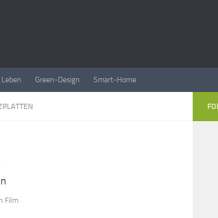
Leben
Green-Design
Smart-Home
ZPLATTEN
FO
r
en
n Film