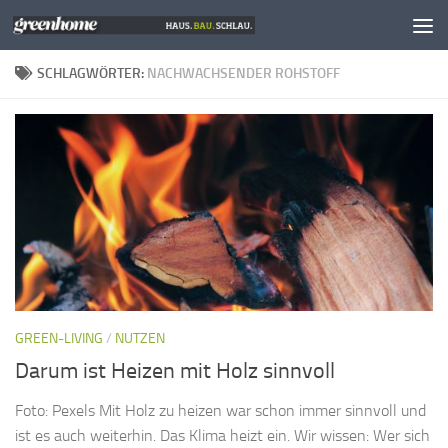
Zum Inhalt springen
SCHLAGWÖRTER:
NACHWACHSENDER ROHSTOFF
GREEN-LIVING
/
NUTZEN
Darum ist Heizen mit Holz sinnvoll
Foto: Pexels Mit Holz zu heizen war schon immer sinnvoll und
ist es auch weiterhin. Das Klima heizt ein. Wir wissen: Wer sich