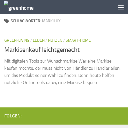
Zum Inhalt springen
SCHLAGWÖRTER:
MARKILUX
GREEN-LIVING
/
LEBEN
/
NUTZEN
/
SMART-HOME
Markisenkauf leichtgemacht
Mit digitalen Tools zur Wunschmarkise Wer eine Markise
kaufen möchte, der muss nicht von Händler zu Händler eilen,
um das Produkt seiner Wahl zu finden. Denn heute helfen
nützliche Onlinetools dabei, eine Markise bequem...
FOLGEN: