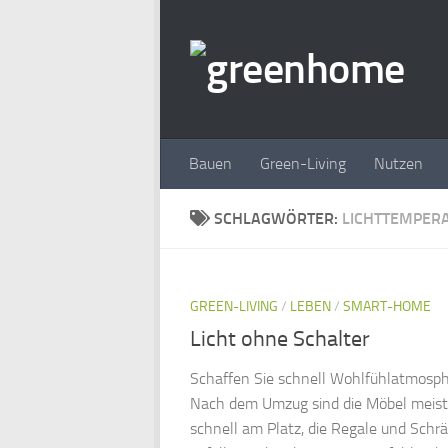
Zum Inhalt springen
Bauen
Green-Living
Nutzen
SCHLAGWÖRTER:
LICHTTEMPER
GREEN-LIVING
/
LEBEN
/
SMART-HOME
Licht ohne Schalter
Schaffen Sie schnell Wohlfühlatmosp
Nach dem Umzug sind die Möbel meist
schnell am Platz, die Regale und Schr