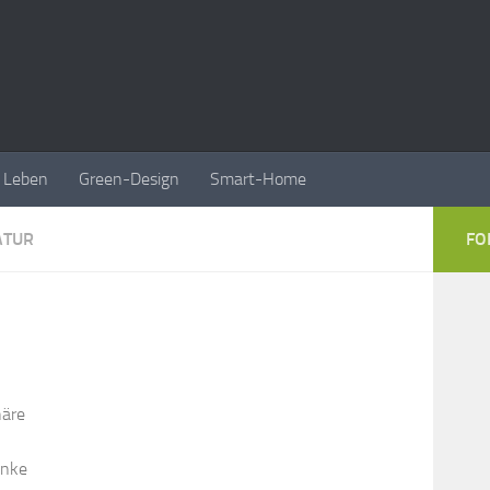
Leben
Green-Design
Smart-Home
ATUR
FO
häre
änke