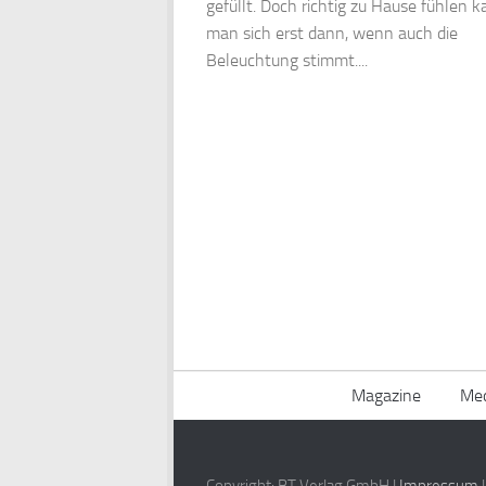
gefüllt. Doch richtig zu Hause fühlen 
man sich erst dann, wenn auch die
Beleuchtung stimmt....
Magazine
Med