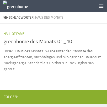
Zum Inhalt springen
SCHLAGWÖRTER:
HAUS DES MONATS
HALL OF FAME
greenhome des Monats 01_10
Unser “Haus des Monats” wurde unter der Prämisse des
energieeffizienten, nachhaltigen und ökologischen Bauens im
Niedrigenergie-Standard als Holzhaus in Recklinghausen
gebaut.
FOLGEN: