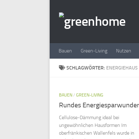
Zum Inhalt springen
Bauen
Green-Living
Nutzen
SCHLAGWÖRTER:
ENERGIEHAUS
BAUEN
/
GREEN-LIVING
Rundes Energiesparwunde
Cellulose-Dämmung ideal bei
ungewöhnlichen Hausformen Im
oberfränkischen Wallenfels wurde in