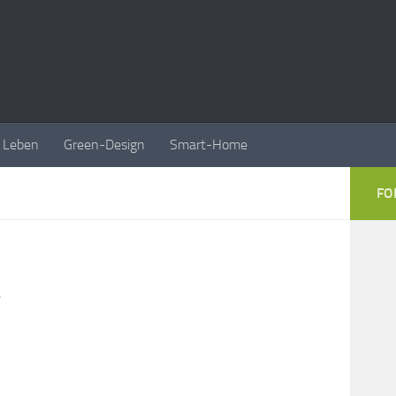
Leben
Green-Design
Smart-Home
FO
r