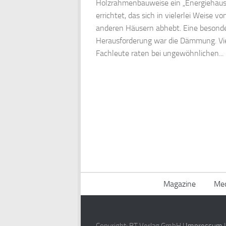
Holzrahmenbauweise ein „Energiehaus
errichtet, das sich in vielerlei Weise vo
anderen Häusern abhebt. Eine besond
Herausforderung war die Dämmung. Vi
Fachleute raten bei ungewöhnlichen...
Magazine
Med