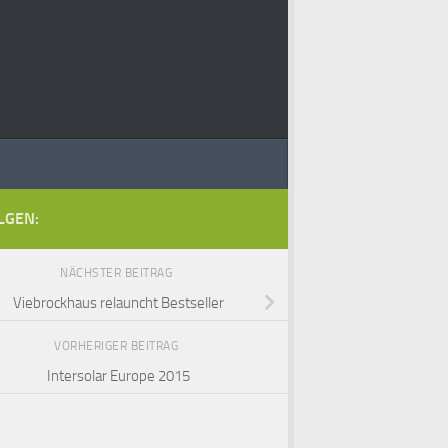
LGEN:
NÄCHSTER BEITRAG
Viebrockhaus relauncht Bestseller
VORHERIGER BEITRAG
Intersolar Europe 2015