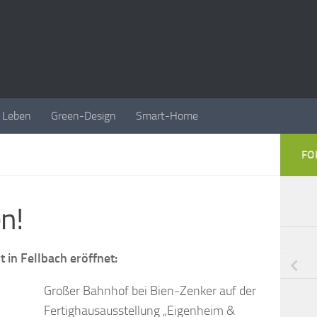
Leben
Green-Design
Smart-Home
FO
en!
 in Fellbach eröffnet:
Großer Bahnhof bei Bien-Zenker auf der
Fertighausausstellung „Eigenheim &