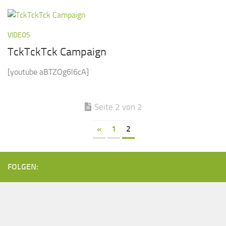
VIDEOS
TckTckTck Campaign
[youtube aBTZOg6l6cA]
Seite 2 von 2
«
1
2
FOLGEN: