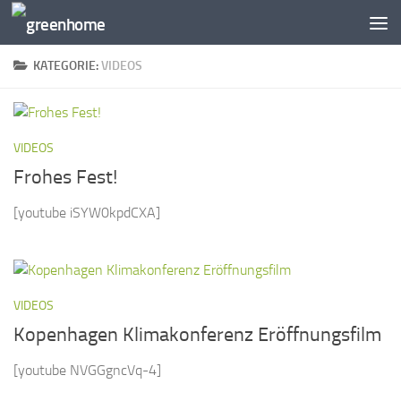
Zum Inhalt springen
KATEGORIE:
VIDEOS
VIDEOS
Frohes Fest!
[youtube iSYW0kpdCXA]
VIDEOS
Kopenhagen Klimakonferenz Eröffnungsfilm
[youtube NVGGgncVq-4]